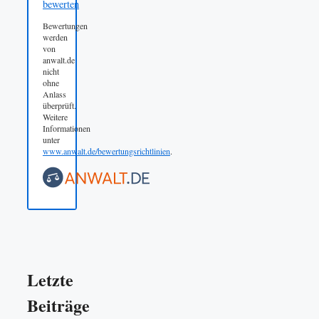
bewerten
Bewertungen
werden
von
anwalt.de
nicht
ohne
Anlass
überprüft.
Weitere
Informationen
unter
www.anwalt.de/bewertungsrichtlinien
.
Letzte
Beiträge