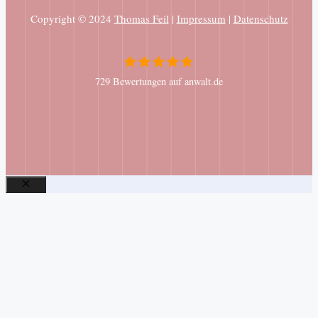
Copyright © 2024
Thomas Feil
|
Impressum
|
Datenschutz
729 Bewertungen auf anwalt.de
Schließen
Leave
this
field
blank
Absenden