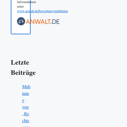
Informationen
unter
www.anwalt.de/bewertungsrichtlinien
.
Letzte
Beiträge
Mah
nun
g
von
„Re
chts