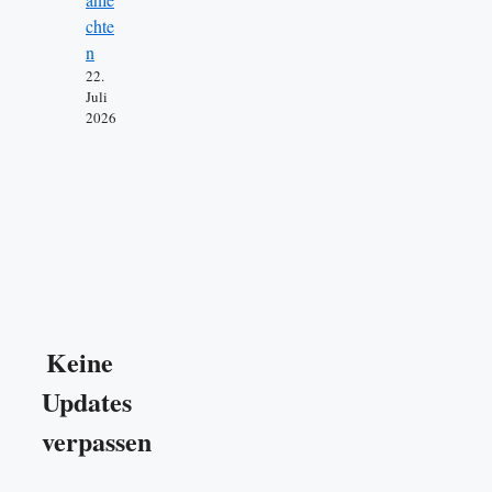
chte
n
22.
Juli
2026
Keine
Updates
verpassen