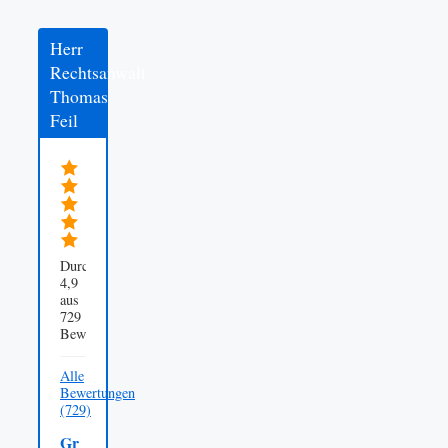
Herr
Rechtsanwalt
Thomas
Feil
Durchschnittsbewertung
4,9
aus
729
Bewertungen
Alle
Bewertungen
(729)
Gr