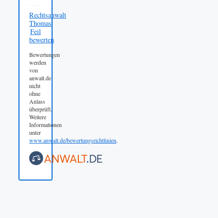
Rechtsanwalt
Thomas
Feil
bewerten
Bewertungen
werden
von
anwalt.de
nicht
ohne
Anlass
überprüft.
Weitere
Informationen
unter
www.anwalt.de/bewertungsrichtlinien
.