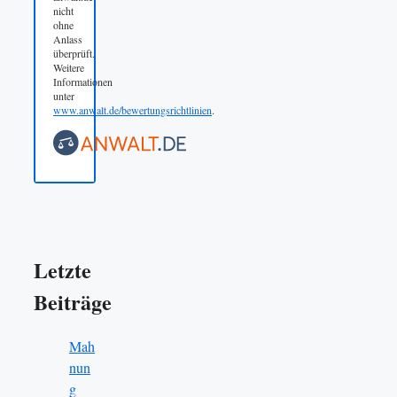
nicht
ohne
Anlass
überprüft.
Weitere
Informationen
unter
www.anwalt.de/bewertungsrichtlinien
.
Letzte
Beiträge
Mah
nun
g