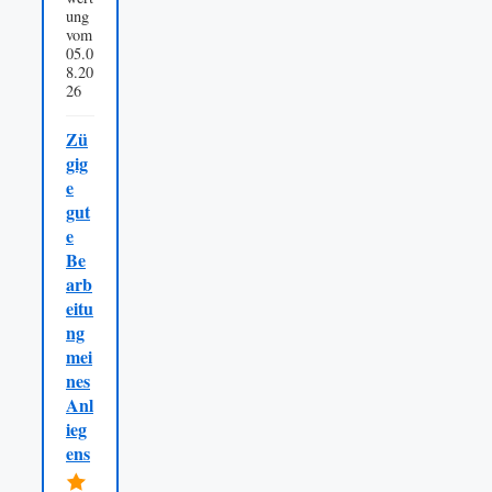
ung
vom
05.0
8.20
26
Zü
gig
e
gut
e
Be
arb
eitu
ng
mei
nes
Anl
ieg
ens