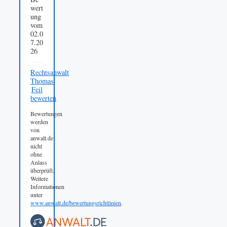
wert
ung
vom
02.0
7.20
26
Rechtsanwalt
Thomas
Feil
bewerten
Bewertungen
werden
von
anwalt.de
nicht
ohne
Anlass
überprüft.
Weitere
Informationen
unter
www.anwalt.de/bewertungsrichtlinien
.