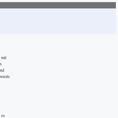
 mit
n
und
ereits
 es