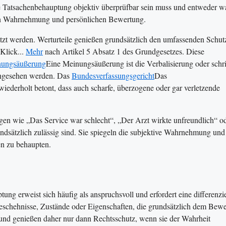
e Tatsachenbehauptung objektiv überprüfbar sein muss und entweder w
iven Wahrnehmung und persönlichen Bewertung.
zt werden. Werturteile genießen grundsätzlich den umfassenden Schut
 Klick...
Mehr
nach Artikel 5 Absatz 1 des Grundgesetzes. Diese
ungsäußerung
Eine Meinungsäußerung ist die Verbalisierung oder schrif
t angesehen werden. Das
Bundesverfassungsgericht
Das
wiederholt betont, dass auch scharfe, überzogene oder gar verletzende
en wie „Das Service war schlecht“, „Der Arzt wirkte unfreundlich“ o
rundsätzlich zulässig sind. Sie spiegeln die subjektive Wahrnehmung und
en zu behaupten.
g erweist sich häufig als anspruchsvoll und erfordert eine differenzie
schehnisse, Zustände oder Eigenschaften, die grundsätzlich dem Bewe
 und genießen daher nur dann Rechtsschutz, wenn sie der Wahrheit