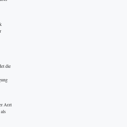
k
r
et die
gung
er Arzt
 als