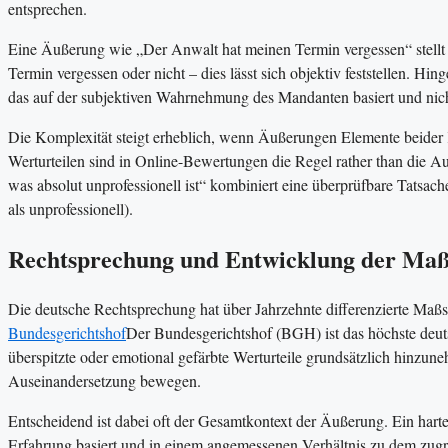
entsprechen.
Eine Äußerung wie „Der Anwalt hat meinen Termin vergessen“ stellt
Termin vergessen oder nicht – dies lässt sich objektiv feststellen. Hi
das auf der subjektiven Wahrnehmung des Mandanten basiert und nicht
Die Komplexität steigt erheblich, wenn Äußerungen Elemente beider
Werturteilen sind in Online-Bewertungen die Regel rather than die A
was absolut unprofessionell ist“ kombiniert eine überprüfbare Tatsa
als unprofessionell).
Rechtsprechung und Entwicklung der Maß
Die deutsche Rechtsprechung hat über Jahrzehnte differenzierte Maßst
Bundesgerichtshof
Der Bundesgerichtshof (BGH) ist das höchste deut
überspitzte oder emotional gefärbte Werturteile grundsätzlich hinzu
Auseinandersetzung bewegen.
Entscheidend ist dabei oft der Gesamtkontext der Äußerung. Ein hartes
Erfahrung basiert und in einem angemessenen Verhältnis zu dem zugr