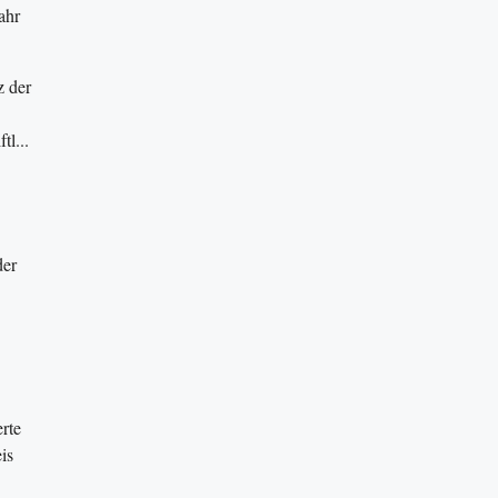
ahr
z der
tl...
der
rte
is