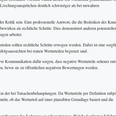
on Löschungsansprüchen deutlich schwieriger als bei unwahren
 der Kritik sein. Eine professionelle Antwort, die die Bedenken des Kun
ewirken als rechtliche Schritte. Dies demonstriert anderen potenzielle
gen arbeitet.
eilen sollten rechtliche Schritte erwogen werden. Dabei ist eine sorgfä
folgsaussichten bei reinen Werturteilen begrenzt sind.
e Kommunikation dafür sorgen, dass negative Werturteile seltener ent
, bevor sie zu öffentlichen negativen Bewertungen werden.
on der bei Tatsachenbehauptungen. Da Werturteile per Definition subje
mehr, ob das Werturteil auf einer plausiblen Grundlage basiert und die
samtkontext der Äußerung zu rekonstruieren. Welche konkreten Erfahr