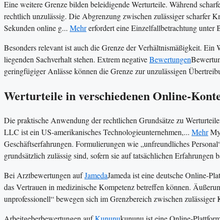
Eine weitere Grenze bilden beleidigende Werturteile. Während scharfe
rechtlich unzulässig. Die Abgrenzung zwischen zulässiger scharfer Kr
Sekunden online g...
Mehr
erfordert eine Einzelfallbetrachtung unter
Besonders relevant ist auch die Grenze der Verhältnismäßigkeit. Ein
liegenden Sachverhalt stehen. Extrem negative
Bewertungen
Bewertun
geringfügiger Anlässe können die Grenze zur unzulässigen Übertreib
Werturteile in verschiedenen Online-Kont
Die praktische Anwendung der rechtlichen Grundsätze zu Werturteilen
LLC ist ein US-amerikanisches Technologieunternehmen,...
Mehr
My 
Geschäftserfahrungen. Formulierungen wie „unfreundliches Personal“, 
grundsätzlich zulässig sind, sofern sie auf tatsächlichen Erfahrungen b
Bei Arztbewertungen auf
Jameda
Jameda ist eine deutsche Online-Plat
das Vertrauen in medizinische Kompetenz betreffen können. Äußerun
unprofessionell“ bewegen sich im Grenzbereich zwischen zulässiger 
Arbeitgeberbewertungen auf
Kununu
kununu ist eine Online-Plattfor