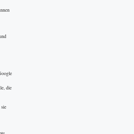
binnen
und
Google
le, die
 sie
bte