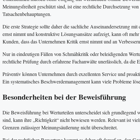
Meinungsfreiheit geschützt sind, ist eine rechtliche Durchsetzung v
Tatsachenbehauptungen.
Die erste Strategie sollte daher die sachliche Auseinandersetzung mit
ernst nimmt und konstruktive Lösungsansätze aufzeigt, kann oft mehr b
Kunden, dass das Unternehmen Kritik ernst nimmt und an Verbesserun
Nur in eindeutigen Fällen von Schmähkritik oder beleidigenden Werturt
rechtliche Prüfung durch erfahrene Fachanwälte unerlässlich, da die Er
Präventiv können Unternehmen durch exzellenten Service und proaktiv
Ein systematisches Beschwerdemanagement kann viele Probleme lösen
Besonderheiten bei der Beweisführung
Die Beweisführung bei Werturteilen unterscheidet sich grundlegend v
sind, kann ihre „Richtigkeit“ nicht bewiesen werden. Relevant ist viel
Grenzen zulässiger Meinungsäußerung nicht überschreitet.
Bei der rechtlichen Bewertung kommt es daher oft darauf an, den Ge