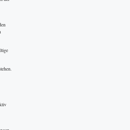
den
n
ltige
stehen.
ktiv
ungen