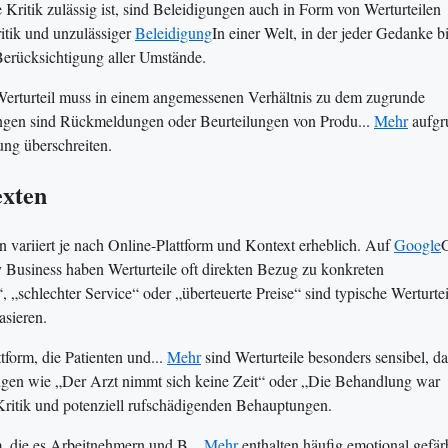
 Kritik zulässig ist, sind Beleidigungen auch in Form von Werturteilen
itik und unzulässiger
Beleidigung
In einer Welt, in der jeder Gedanke 
 Berücksichtigung aller Umstände.
 Werturteil muss in einem angemessenen Verhältnis zu dem zugrunde
gen sind Rückmeldungen oder Beurteilungen von Produ...
Mehr
aufgr
ung überschreiten.
exten
 variiert je nach Online-Plattform und Kontext erheblich. Auf
Google
Business haben Werturteile oft direkten Bezug zu konkreten
„schlechter Service“ oder „überteuerte Preise“ sind typische Werturtei
asieren.
tform, die Patienten und...
Mehr
sind Werturteile besonders sensibel, da
gen wie „Der Arzt nimmt sich keine Zeit“ oder „Die Behandlung war
Kritik und potenziell rufschädigenden Behauptungen.
m, die es Arbeitnehmern und B...
Mehr
enthalten häufig emotional gefär