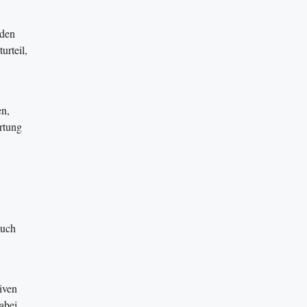
 den
urteil,
en,
rtung
auch
iven
abei