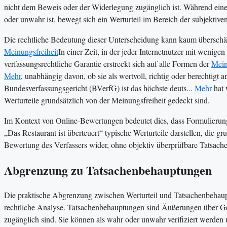
nicht dem Beweis oder der Widerlegung zugänglich ist. Während ein
oder unwahr ist, bewegt sich ein Werturteil im Bereich der subjekt
Die rechtliche Bedeutung dieser Unterscheidung kann kaum überschät
Meinungsfreiheit
In einer Zeit, in der jeder Internetnutzer mit wenigen
verfassungsrechtliche Garantie erstreckt sich auf alle Formen der
Mein
Mehr
, unabhängig davon, ob sie als wertvoll, richtig oder berechtig
Bundesverfassungsgericht (BVerfG) ist das höchste deuts...
Mehr
hat 
Werturteile grundsätzlich von der Meinungsfreiheit gedeckt sind.
Im Kontext von Online-Bewertungen bedeutet dies, dass Formulierung
„Das Restaurant ist überteuert“ typische Werturteile darstellen, die g
Bewertung des Verfassers wider, ohne objektiv überprüfbare Tatsach
Abgrenzung zu Tatsachenbehauptungen
Die praktische Abgrenzung zwischen Werturteil und Tatsachenbehauptun
rechtliche Analyse. Tatsachenbehauptungen sind Äußerungen über Ge
zugänglich sind. Sie können als wahr oder unwahr verifiziert werden