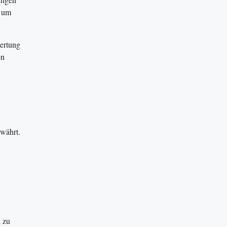
h um
ertung
en
ewährt.
 zu