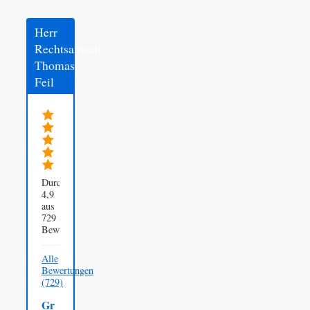
Herr
Rechtsanwalt
Thomas
Feil
Durchschnittsbewertung
4,9
aus
729
Bewertungen
Alle
Bewertungen
(729)
Gr