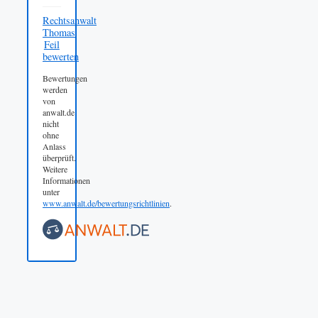
Rechtsanwalt
Thomas
Feil
bewerten
Bewertungen
werden
von
anwalt.de
nicht
ohne
Anlass
überprüft.
Weitere
Informationen
unter
www.anwalt.de/bewertungsrichtlinien
.