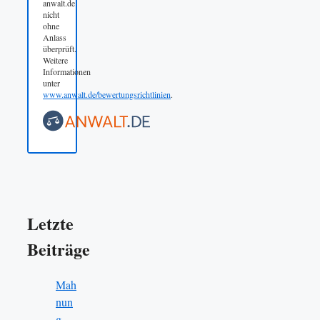
anwalt.de
nicht
ohne
Anlass
überprüft.
Weitere
Informationen
unter
www.anwalt.de/bewertungsrichtlinien
.
Letzte
Beiträge
Mah
nun
g