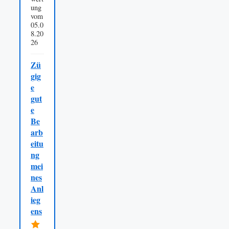
ung
vom
05.0
8.20
26
Zü
gig
e
gut
e
Be
arb
eitu
ng
mei
nes
Anl
ieg
ens