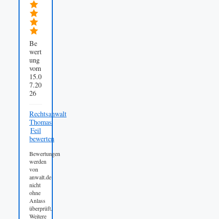
Be
wert
ung
vom
15.0
7.20
26
Rechtsanwalt
Thomas
Feil
bewerten
Bewertungen
werden
von
anwalt.de
nicht
ohne
Anlass
überprüft.
Weitere