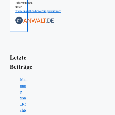
Informationen
unter
www.anwalt.de/bewertungsrichtlinien
.
Letzte
Beiträge
Mah
nun
g
von
„Re
chts