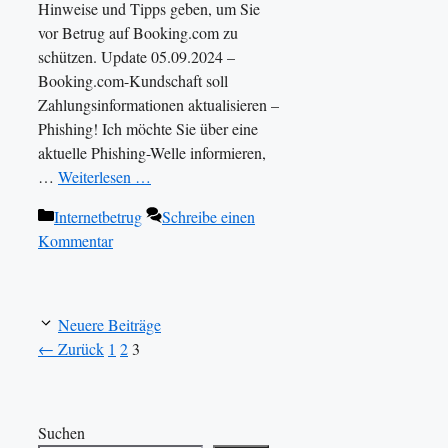
Hinweise und Tipps geben, um Sie
vor Betrug auf Booking.com zu
schützen. Update 05.09.2024 –
Booking.com-Kundschaft soll
Zahlungsinformationen aktualisieren –
Phishing! Ich möchte Sie über eine
aktuelle Phishing-Welle informieren,
…
Weiterlesen …
Kategorien
Internetbetrug
Schreibe einen
Kommentar
Neuere Beiträge
Seite
Seite
Seite
←
Zurück
1
2
3
Suchen