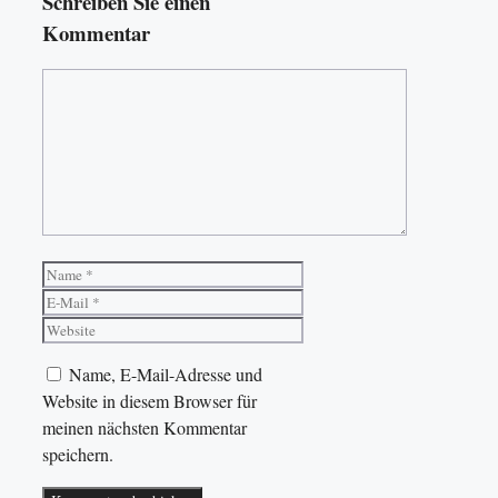
Schreiben Sie einen
Kommentar
Kommentar
Name
E-
Mail
Website
Name, E-Mail-Adresse und
Website in diesem Browser für
meinen nächsten Kommentar
speichern.