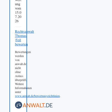
ung
vom
15.0
7.20
26
Rechtsanwalt
Thomas
Feil
bewerten
Bewertungen
werden
von
anwalt.de
nicht
ohne
Anlass
überprüft.
Weitere
Informationen
unter
www.anwalt.de/bewertungsrichtlinien
.