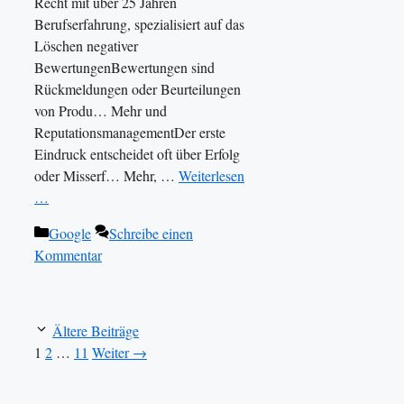
Recht mit über 25 Jahren
Berufserfahrung, spezialisiert auf das
Löschen negativer
BewertungenBewertungen sind
Rückmeldungen oder Beurteilungen
von Produ… Mehr und
ReputationsmanagementDer erste
Eindruck entscheidet oft über Erfolg
oder Misserf… Mehr, …
Weiterlesen
…
Kategorien
Google
Schreibe einen
Kommentar
Ältere Beiträge
Seite
Seite
Seite
1
2
…
11
Weiter
→