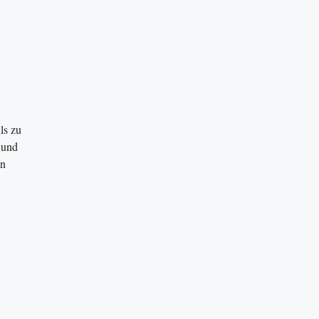
ls zu
 und
in