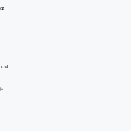
nen
 und
-
r