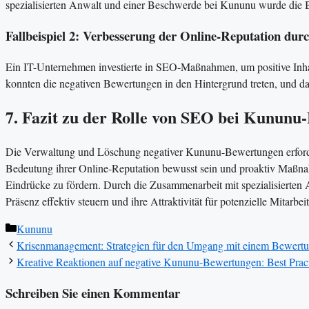
spezialisierten Anwalt und einer Beschwerde bei Kununu wurde die B
Fallbeispiel 2: Verbesserung der Online-Reputation du
Ein IT-Unternehmen investierte in SEO-Maßnahmen, um positive Inha
konnten die negativen Bewertungen in den Hintergrund treten, und d
7. Fazit zu der Rolle von SEO bei Kununu
Die Verwaltung und Löschung negativer Kununu-Bewertungen erforder
Bedeutung ihrer Online-Reputation bewusst sein und proaktiv Maßna
Eindrücke zu fördern. Durch die Zusammenarbeit mit spezialisiert
Präsenz effektiv steuern und ihre Attraktivität für potenzielle Mitarbei
Kategorien
Kununu
Krisenmanagement: Strategien für den Umgang mit einem Bewer
Kreative Reaktionen auf negative Kununu-Bewertungen: Best Prac
Schreiben Sie einen Kommentar