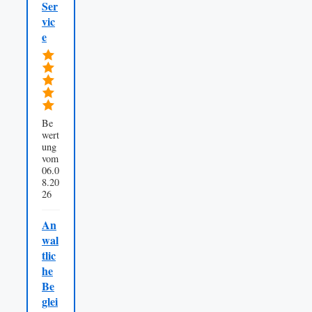
Ser
vic
e
Be
wert
ung
vom
06.0
8.20
26
An
wal
tlic
he
Be
glei