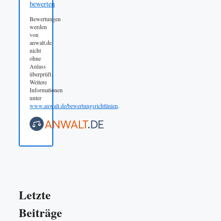
bewerten
Bewertungen
werden
von
anwalt.de
nicht
ohne
Anlass
überprüft.
Weitere
Informationen
unter
www.anwalt.de/bewertungsrichtlinien
.
Letzte
Beiträge