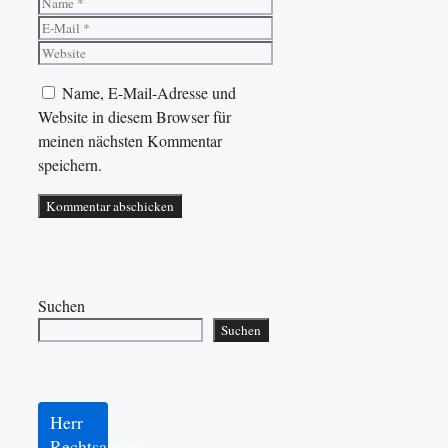
Name
E-
Mail
Website
Name, E-Mail-Adresse und
Website in diesem Browser für
meinen nächsten Kommentar
speichern.
Suchen
Suchen
Herr
Rechtsanwalt