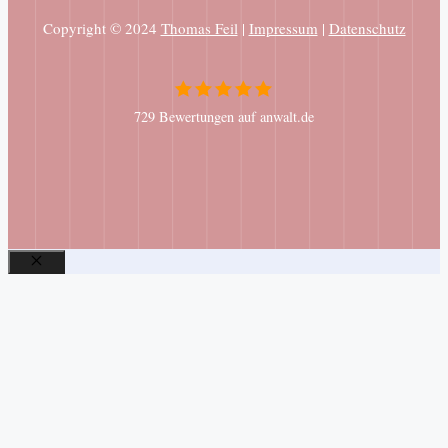
Copyright © 2024
Thomas Feil
|
Impressum
|
Datenschutz
729 Bewertungen auf anwalt.de
Schließen
Leave
this
field
blank
Absenden