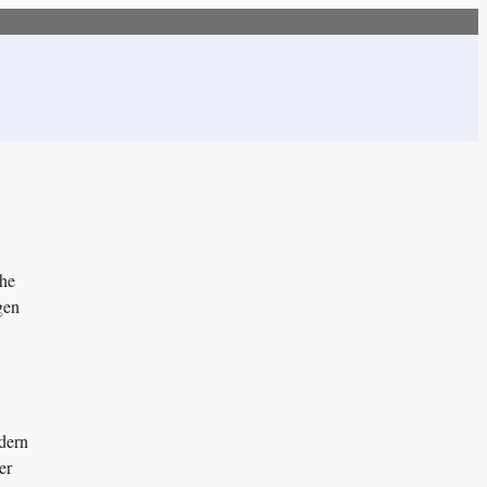
che
gen
dern
er