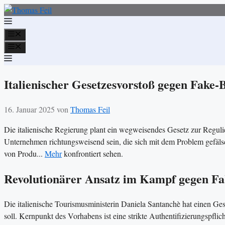
Zum
Inhalt
springen
Menü
Menü
Italienischer Gesetzesvorstoß gegen Fake
16. Januar 2025
von
Thomas Feil
Die italienische Regierung plant ein wegweisendes Gesetz zur Reguli
Unternehmen richtungsweisend sein, die sich mit dem Problem gefäls
von Produ...
Mehr
konfrontiert sehen.
Revolutionärer Ansatz im Kampf gegen F
Die italienische Tourismusministerin Daniela Santanchè hat einen Ge
soll. Kernpunkt des Vorhabens ist eine strikte Authentifizierungspfl