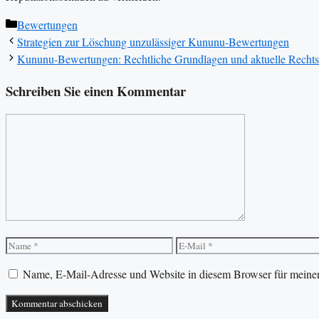
Kategorien
Bewertungen
Strategien zur Löschung unzulässiger Kununu-Bewertungen
Kununu-Bewertungen: Rechtliche Grundlagen und aktuelle Recht
Schreiben Sie einen Kommentar
Kommentar
Name
E-
Mail
Name, E-Mail-Adresse und Website in diesem Browser für meine