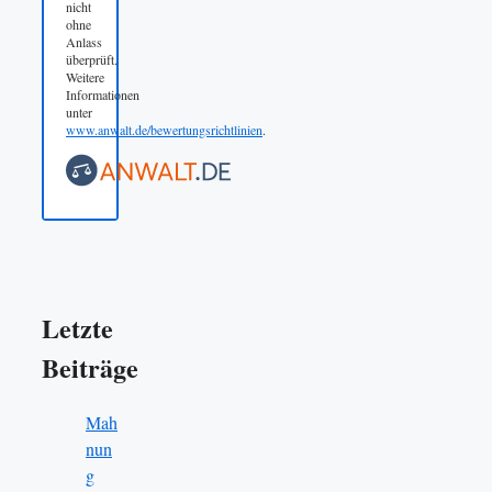
nicht
ohne
Anlass
überprüft.
Weitere
Informationen
unter
www.anwalt.de/bewertungsrichtlinien
.
Letzte
Beiträge
Mah
nun
g