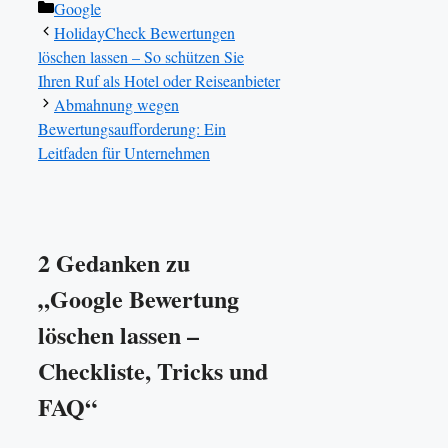
Kategorien
Google
HolidayCheck Bewertungen
löschen lassen – So schützen Sie
Ihren Ruf als Hotel oder Reiseanbieter
Abmahnung wegen
Bewertungsaufforderung: Ein
Leitfaden für Unternehmen
2 Gedanken zu
„Google Bewertung
löschen lassen –
Checkliste, Tricks und
FAQ“