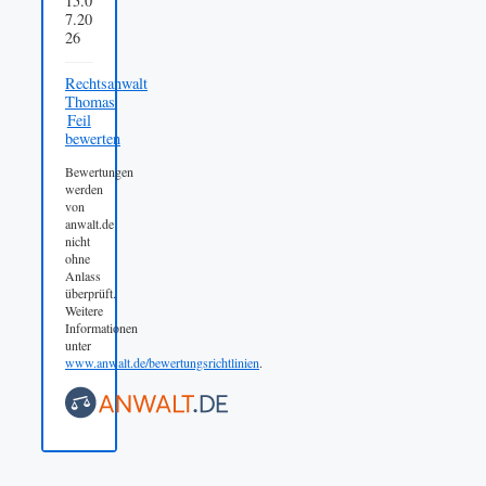
15.0
7.20
26
Rechtsanwalt
Thomas
Feil
bewerten
Bewertungen
werden
von
anwalt.de
nicht
ohne
Anlass
überprüft.
Weitere
Informationen
unter
www.anwalt.de/bewertungsrichtlinien
.