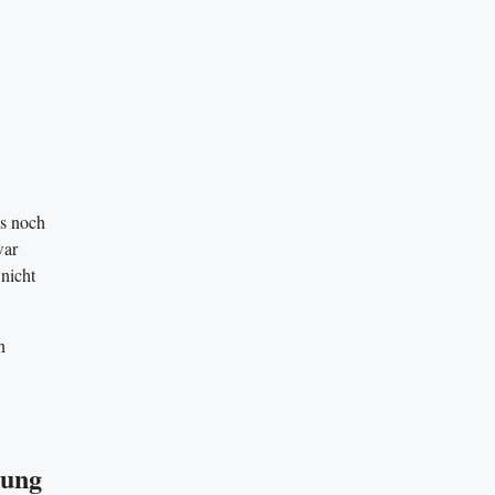
ls noch
war
nicht
n
rung