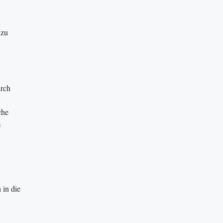
 zu
urch
che
m
 in die