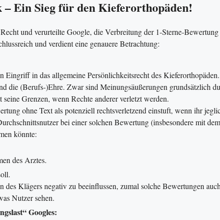
 – Ein Sieg für den Kieferorthopäden!
echt und verurteilte Google, die Verbreitung der 1-Sterne-Bewertung
chlussreich und verdient eine genauere Betrachtung:
 Eingriff in das allgemeine Persönlichkeitsrecht des Kieferorthopäden.
und die (Berufs-)Ehre. Zwar sind Meinungsäußerungen grundsätzlich d
et seine Grenzen, wenn Rechte anderer verletzt werden.
ertung ohne Text als potenziell rechtsverletzend einstuft, wenn ihr jegli
 Durchschnittsnutzer bei einer solchen Bewertung (insbesondere mit de
men könnte:
men des Arztes.
oll.
n des Klägers negativ zu beeinflussen, zumal solche Bewertungen auch
 was Nutzer sehen.
gslast“ Googles: