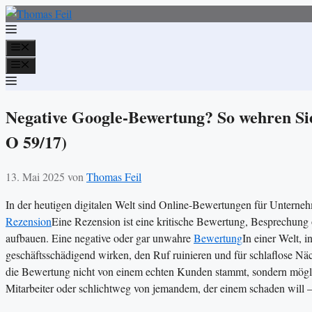
Zum
Inhalt
springen
Menü
Menü
Negative Google-Bewertung? So wehren Sie
O 59/17)
13. Mai 2025
von
Thomas Feil
In der heutigen digitalen Welt sind Online-Bewertungen für Unternehm
Rezension
Eine Rezension ist eine kritische Bewertung, Besprechung 
aufbauen. Eine negative oder gar unwahre
Bewertung
In einer Welt, 
geschäftsschädigend wirken, den Ruf ruinieren und für schlaflose Nä
die Bewertung nicht von einem echten Kunden stammt, sondern mögl
Mitarbeiter oder schlichtweg von jemandem, der einem schaden will 