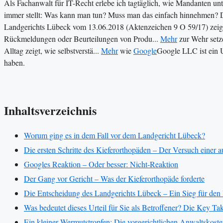
Als Fachanwalt für IT-Recht erlebe ich tagtäglich, wie Mandanten unte
immer stellt: Was kann man tun? Muss man das einfach hinnehmen? Die 
Landgerichts Lübeck vom 13.06.2018 (Aktenzeichen 9 O 59/17) zeig
Rückmeldungen oder Beurteilungen von Produ...
Mehr
zur Wehr setz
Alltag zeigt, wie selbstverstä...
Mehr
wie
Google
Google LLC ist ein 
haben.
Inhaltsverzeichnis
Worum ging es in dem Fall vor dem Landgericht Lübeck?
Die ersten Schritte des Kieferorthopäden – Der Versuch einer 
Googles Reaktion – Oder besser: Nicht-Reaktion
Der Gang vor Gericht – Was der Kieferorthopäde forderte
Die Entscheidung des Landgerichts Lübeck – Ein Sieg für den
Was bedeutet dieses Urteil für Sie als Betroffener? Die Key T
Ein kleiner Wermutstropfen: Die vorgerichtlichen Anwaltskost