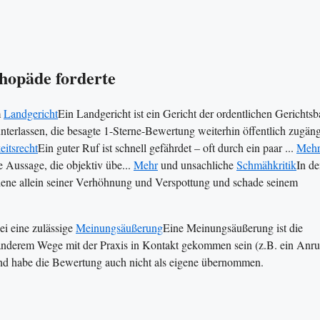
hopäde forderte
m
Landgericht
Ein Landgericht ist ein Gericht der ordentlichen Gerichtsba
unterlassen, die besagte 1-Sterne-Bewertung weiterhin öffentlich zugäng
eitsrecht
Ein guter Ruf ist schnell gefährdet – oft durch ein paar ...
Mehr
 Aussage, die objektiv übe...
Mehr
und unsachliche
Schmähkritik
In d
diene allein seiner Verhöhnung und Verspottung und schade seinem
i eine zulässige
Meinungsäußerung
Eine Meinungsäußerung ist die
anderem Wege mit der Praxis in Kontakt gekommen sein (z.B. ein Anruf
und habe die Bewertung auch nicht als eigene übernommen.