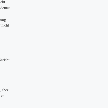
icht
deutet
tung
 nicht
Gericht
, aber
 zu