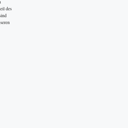
n
eil des
sind
nseren