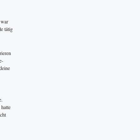
 war
e tätig
rieren
e-
ndeine
e.
 hatte
cht