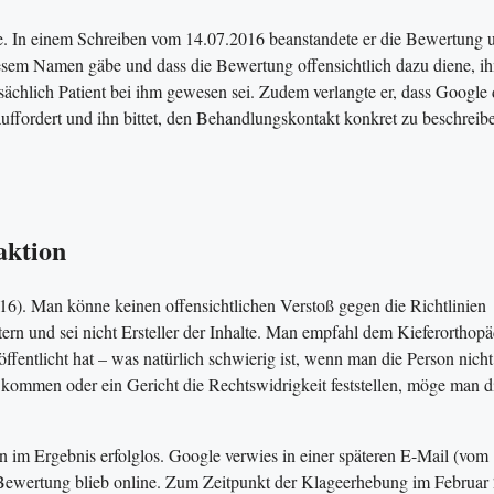
e. In einem Schreiben vom 14.07.2016 beanstandete er die Bewertung 
diesem Namen gäbe und dass die Bewertung offensichtlich dazu diene, i
tsächlich Patient bei ihm gewesen sei. Zudem verlangte er, dass Google
ffordert und ihn bittet, den Behandlungskontakt konkret zu beschreib
aktion
16). Man könne keinen offensichtlichen Verstoß gegen die Richtlinien
etern und sei nicht Ersteller der Inhalte. Man empfahl dem Kieferorthop
röffentlicht hat – was natürlich schwierig ist, wenn man die Person nich
g kommen oder ein Gericht die Rechtswidrigkeit feststellen, möge man d
n im Ergebnis erfolglos. Google verwies in einer späteren E-Mail (vom
 Bewertung blieb online. Zum Zeitpunkt der Klageerhebung im Februar