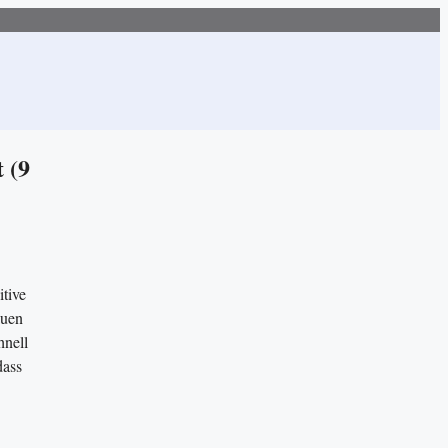
 (9
itive
auen
hnell
dass