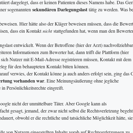
tiiert dargelegt, dass er keinen Patienten dieses Namens habe. Das Ger
sekundären Darlegungslast
einer sogenannten
tätig zu werden. Was be
 beweisen. Hier hätte also der Kläger beweisen müssen, dass die Bewer
eisen, dass ein Kontakt
nicht
stattgefunden hat, wenn man den Bewerter
gslast entwickelt. Wenn der Betroffene (hier der Arzt) nachvollziehbar
teren Informationen zum Bewerter hat, dann trifft die Plattform (hier
a sich Nutzer mit E-Mail-Adresse registrieren müssen, Kontakt mit dem
eg für den behaupteten Kontakt bitten können.
rauf verwies, der Kontakt könne ja auch anders erfolgt sein, ging das 
wertung vorhanden war
. Eine Meinungsäußerung ohne jegliche
in Persönlichkeitsrechte eingreift.
oogle nicht der unmittelbare Täter. Aber Google kann als
nfacht gesagt, jemand, der zwar nicht selbst die Rechtsverletzung begeht
andauert, obwohl er die rechtliche und tatsächliche Möglichkeit hätte, sie
alle von Nutzern eingestellten Inhalte vorab auf Rechtsverletzungen zu