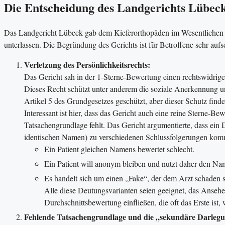
Die Entscheidung des Landgerichts Lübeck
Das Landgericht Lübeck gab dem Kieferorthopäden im Wesentlichen R
unterlassen. Die Begründung des Gerichts ist für Betroffene sehr aufs
Verletzung des Persönlichkeitsrechts:
Das Gericht sah in der 1-Sterne-Bewertung einen rechtswidrigen
Dieses Recht schützt unter anderem die soziale Anerkennung 
Artikel 5 des Grundgesetzes geschützt, aber dieser Schutz find
Interessant ist hier, dass das Gericht auch eine reine Sterne-Bew
Tatsachengrundlage fehlt. Das Gericht argumentierte, dass ein
identischen Namen) zu verschiedenen Schlussfolgerungen kom
Ein Patient gleichen Namens bewertet schlecht.
Ein Patient will anonym bleiben und nutzt daher den Na
Es handelt sich um einen „Fake“, der dem Arzt schaden s
Alle diese Deutungsvarianten seien geeignet, das Ansehe
Durchschnittsbewertung einfließen, die oft das Erste ist,
Fehlende Tatsachengrundlage und die „sekundäre Darlegun