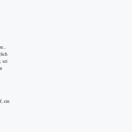
r...
lich
, sei
en
, ein