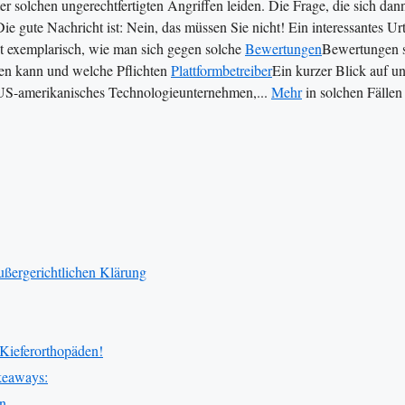
r solchen ungerechtfertigten Angriffen leiden. Die Frage, die sich dan
gute Nachricht ist: Nein, das müssen Sie nicht! Ein interessantes Urt
t exemplarisch, wie man sich gegen solche
Bewertungen
Bewertungen 
en kann und welche Pflichten
Plattformbetreiber
Ein kurzer Blick auf u
US-amerikanisches Technologieunternehmen,...
Mehr
in solchen Fällen
außergerichtlichen Klärung
 Kieferorthopäden!
akeaways:
en