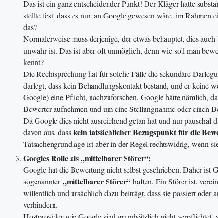
Das ist ein ganz entscheidender Punkt! Der Kläger hatte substan
stellte fest, dass es nun an Google gewesen wäre, im Rahmen 
das?
Normalerweise muss derjenige, der etwas behauptet, dies auch
unwahr ist. Das ist aber oft unmöglich, denn wie soll man bew
kennt?
Die Rechtsprechung hat für solche Fälle die sekundäre Darlegun
darlegt, dass kein Behandlungskontakt bestand, und er keine wei
Google) eine Pflicht, nachzuforschen. Google hätte nämlich, d
Bewerter aufnehmen und um eine Stellungnahme oder einen Bel
Da Google dies nicht ausreichend getan hat und nur pauschal da
kein tatsächlicher Bezugspunkt für die Be
davon aus, dass
Tatsachengrundlage ist aber in der Regel rechtswidrig, wenn sie 
Googles Rolle als „mittelbarer Störer“:
Google hat die Bewertung nicht selbst geschrieben. Daher ist G
„mittelbarer Störer“
sogenannter
haften. Ein Störer ist, verei
willentlich und ursächlich dazu beiträgt, dass sie passiert oder 
verhindern.
Hostprovider wie Google sind grundsätzlich nicht verpflichtet, 