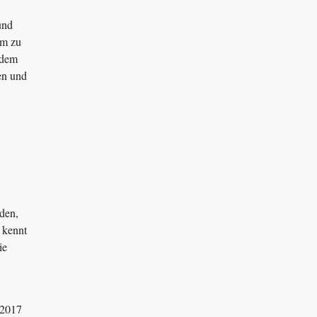
und
hm zu
 dem
en und
äden,
t kennt
ie
 2017