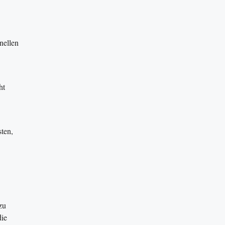
nellen
ht
ten,
zu
die