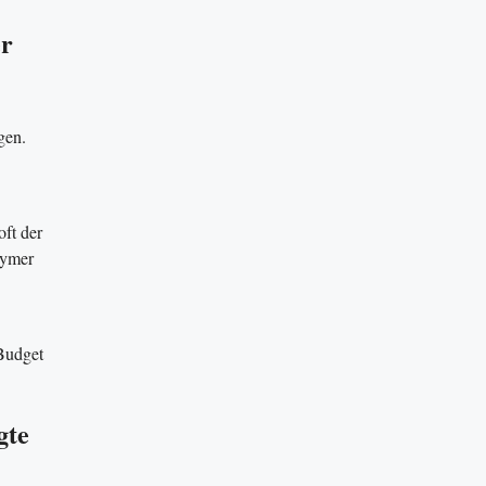
er
gen.
oft der
nymer
Budget
gte