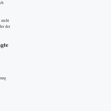
ch
 nicht
der der
agte
tung