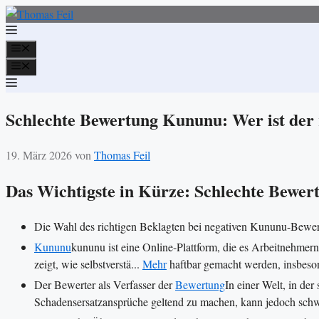
Zum
Inhalt
springen
Menü
Menü
Schlechte Bewertung Kununu: Wer ist der 
19. März 2026
von
Thomas Feil
Das Wichtigste in Kürze: Schlechte Bewe
Die Wahl des richtigen Beklagten bei negativen Kununu-Bewert
Kununu
kununu ist eine Online-Plattform, die es Arbeitnehmer
zeigt, wie selbstverstä...
Mehr
haftbar gemacht werden, insbesond
Der Bewerter als Verfasser der
Bewertung
In einer Welt, in de
Schadensersatzansprüche geltend zu machen, kann jedoch schwer