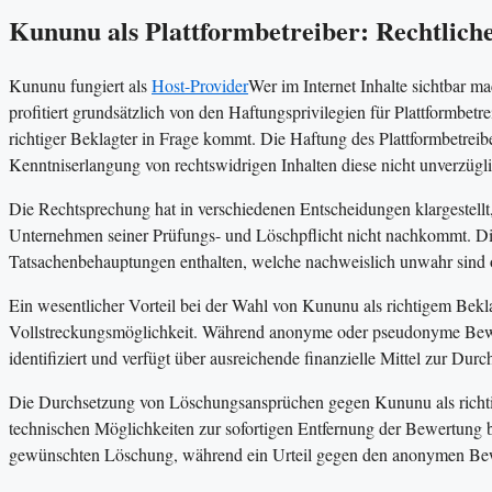
Kununu als Plattformbetreiber: Rechtlic
Kununu fungiert als
Host-Provider
Wer im Internet Inhalte sichtbar ma
profitiert grundsätzlich von den Haftungsprivilegien für Plattformbetr
richtiger Beklagter in Frage kommt. Die Haftung des Plattformbetrei
Kenntniserlangung von rechtswidrigen Inhalten diese nicht unverzüglic
Die Rechtsprechung hat in verschiedenen Entscheidungen klargestellt
Unternehmen seiner Prüfungs- und Löschpflicht nicht nachkommt. Dies
Tatsachenbehauptungen enthalten, welche nachweislich unwahr sind o
Ein wesentlicher Vorteil bei der Wahl von Kununu als richtigem Beklagt
Vollstreckungsmöglichkeit. Während anonyme oder pseudonyme Bewert
identifiziert und verfügt über ausreichende finanzielle Mittel zur Du
Die Durchsetzung von Löschungsansprüchen gegen Kununu als richtig
technischen Möglichkeiten zur sofortigen Entfernung der Bewertung be
gewünschten Löschung, während ein Urteil gegen den anonymen Bewert