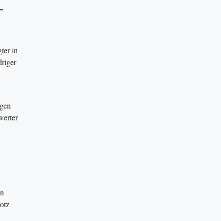
–
ter in
driger
egen
werter
en
otz