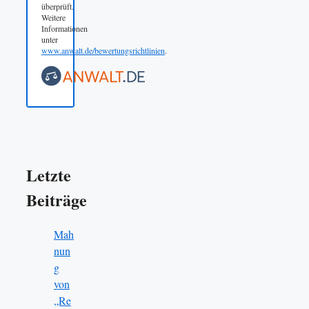
überprüft.
Weitere
Informationen
unter
www.anwalt.de/bewertungsrichtlinien
.
Letzte
Beiträge
Mah
nun
g
von
„Re