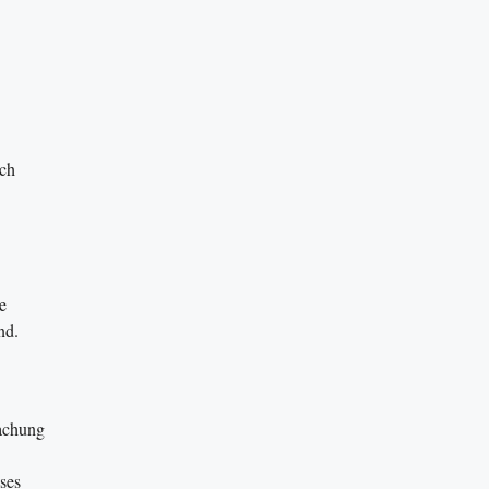
ich
e
nd.
wachung
ses