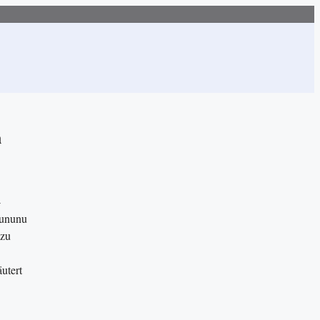
n
-
ununu
 zu
utert