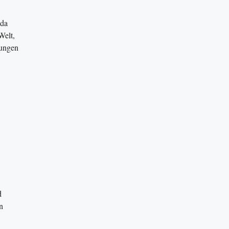
 da
Welt,
tungen
d
n