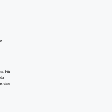
ie
en. Für
eda
as eine