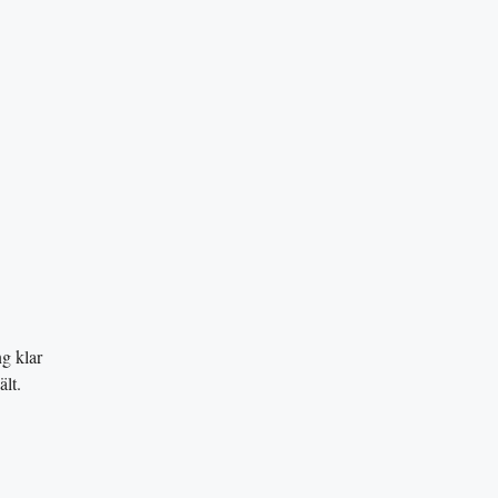
g klar
t​.