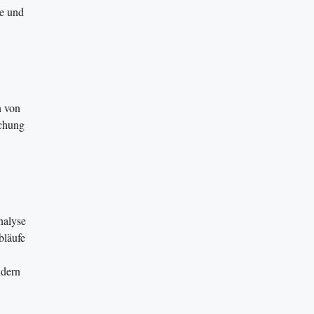
te und
n von
schung
nalyse
bläufe
ndern