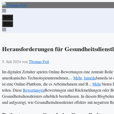
Zum
Inhalt
springen
Menü
Menü
Herausforderungen für Gesundheitsdienstl
5. Juli 2024
von
Thomas Feil
Im digitalen Zeitalter spielen Online-Bewertungen eine zentrale Rol
amerikanisches Technologieunternehmen,...
Mehr
,
Jameda
Jameda ist 
ist eine Online-Plattform, die es Arbeitnehmern und B...
Mehr
bieten P
teilen. Diese
Bewertungen
Bewertungen sind Rückmeldungen oder Beu
Gesundheitsdienstleisters erheblich beeinflussen. In diesem Blogbeit
und aufgezeigt, wie Gesundheitsdienstleister effektiv mit negative