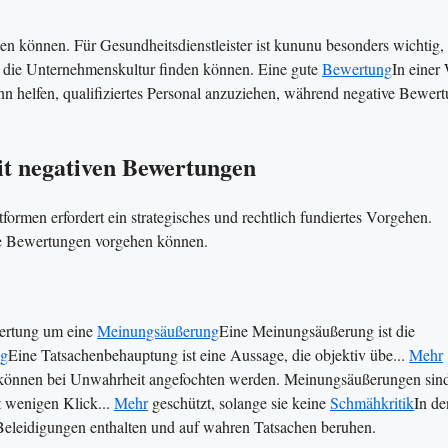
ten können. Für Gesundheitsdienstleister ist kununu besonders wichtig,
nd die Unternehmenskultur finden können. Eine gute
Bewertung
In einer 
n helfen, qualifiziertes Personal anzuziehen, während negative Bewer
t negativen Bewertungen
rmen erfordert ein strategisches und rechtlich fundiertes Vorgehen.
che Bewertungen vorgehen können.
wertung um eine
Meinungsäußerung
Eine Meinungsäußerung ist die
ng
Eine Tatsachenbehauptung ist eine Aussage, die objektiv übe...
Mehr
d können bei Unwahrheit angefochten werden. Meinungsäußerungen sin
it wenigen Klick...
Mehr
geschützt, solange sie keine
Schmähkritik
In de
eleidigungen enthalten und auf wahren Tatsachen beruhen​​.