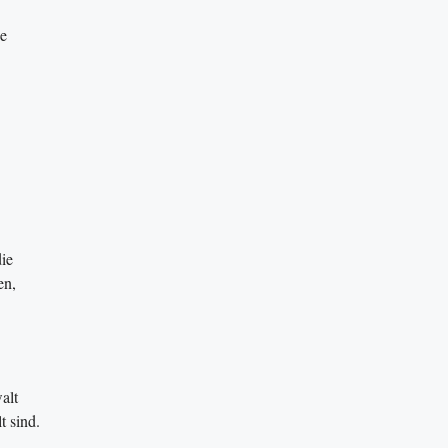
ge
ie
en,
alt
t sind.