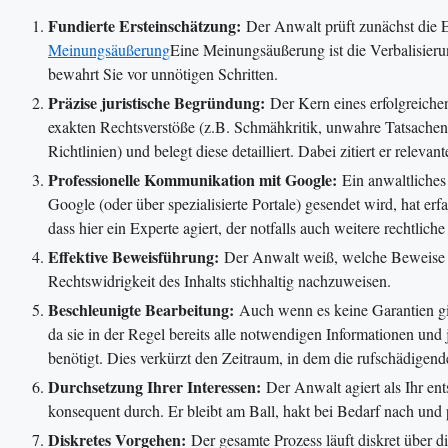
Fundierte Ersteinschätzung:
Der Anwalt prüft zunächst die Er
Meinungsäußerung
Eine Meinungsäußerung ist die Verbalisierun
bewahrt Sie vor unnötigen Schritten.
Präzise juristische Begründung:
Der Kern eines erfolgreichen
exakten Rechtsverstöße (z.B. Schmähkritik, unwahre Tatsachen
Richtlinien) und belegt diese detailliert. Dabei zitiert er rele
Professionelle Kommunikation mit Google:
Ein anwaltliches 
Google (oder über spezialisierte Portale) gesendet wird, hat e
dass hier ein Experte agiert, der notfalls auch weitere rechtliche
Effektive Beweisführung:
Der Anwalt weiß, welche Beweise re
Rechtswidrigkeit des Inhalts stichhaltig nachzuweisen.
Beschleunigte Bearbeitung:
Auch wenn es keine Garantien gibt
da sie in der Regel bereits alle notwendigen Informationen und
benötigt. Dies verkürzt den Zeitraum, in dem die rufschädigend
Durchsetzung Ihrer Interessen:
Der Anwalt agiert als Ihr ent
konsequent durch. Er bleibt am Ball, hakt bei Bedarf nach und
Diskretes Vorgehen:
Der gesamte Prozess läuft diskret über d