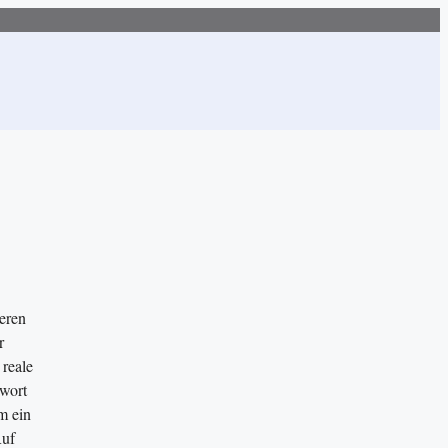
ieren
r
 reale
twort
m ein
Ruf