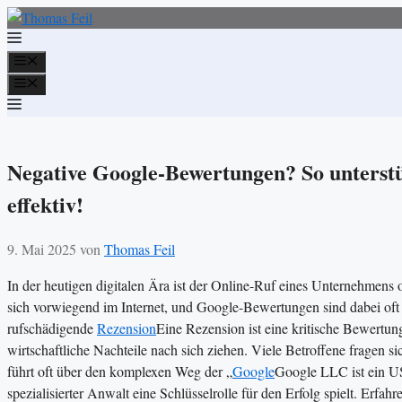
Zum
Inhalt
springen
Menü
Menü
Negative Google-Bewertungen? So unterstü
effektiv!
9. Mai 2025
von
Thomas Feil
In der heutigen digitalen Ära ist der Online-Ruf eines Unternehmens
sich vorwiegend im Internet, und Google-Bewertungen sind dabei oft d
rufschädigende
Rezension
Eine Rezension ist eine kritische Bewertu
wirtschaftliche Nachteile nach sich ziehen. Viele Betroffene fragen 
führt oft über den komplexen Weg der „
Google
Google LLC ist ein U
spezialisierter Anwalt eine Schlüsselrolle für den Erfolg spielt. Erfah