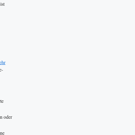
ist
ehr
e-
te
en oder
ine