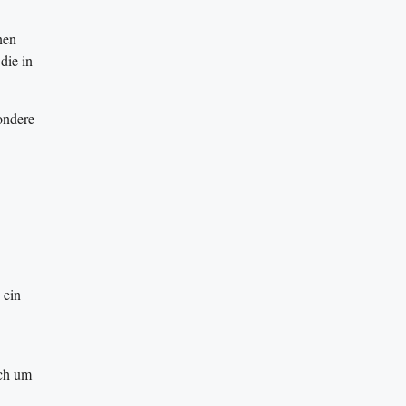
nen
die in
ondere
 ein
ich um