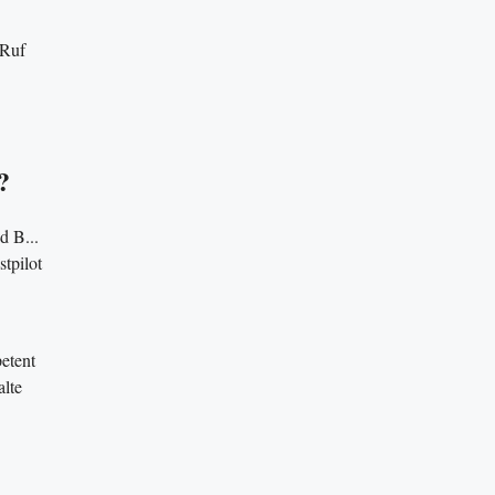
-Ruf
?
d B...
tpilot
etent
alte