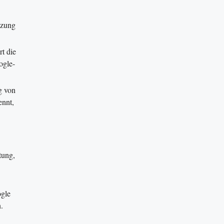
tzung
rt die
ogle-
g von
ennt,
tung,
ogle
.