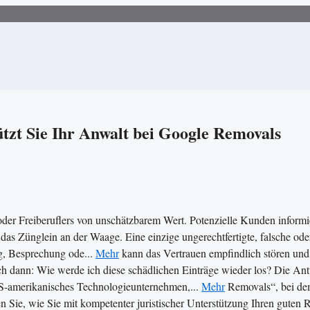
tzt Sie Ihr Anwalt bei Google Removals
 oder Freiberuflers von unschätzbarem Wert. Potenzielle Kunden inform
as Zünglein an der Waage. Eine einzige ungerechtfertigte, falsche ode
ng, Besprechung ode...
Mehr
kann das Vertrauen empfindlich stören und
sich dann: Wie werde ich diese schädlichen Einträge wieder los? Die An
S-amerikanisches Technologieunternehmen,...
Mehr
Removals“, bei de
ren Sie, wie Sie mit kompetenter juristischer Unterstützung Ihren guten 