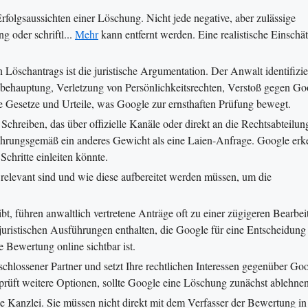
folgsaussichten einer Löschung. Nicht jede negative, aber zulässige
g oder schriftl...
Mehr
kann entfernt werden. Eine realistische Einschä
 Löschantrags ist die juristische Argumentation. Der Anwalt identifizie
behauptung, Verletzung von Persönlichkeitsrechten, Verstoß gegen Go
vante Gesetze und Urteile, was Google zur ernsthaften Prüfung bewegt.
Schreiben, das über offizielle Kanäle oder direkt an die Rechtsabteilun
rfahrungsgemäß ein anderes Gewicht als eine Laien-Anfrage. Google erk
 Schritte einleiten könnte.
levant sind und wie diese aufbereitet werden müssen, um die
, führen anwaltlich vertretene Anträge oft zu einer zügigeren Bearbei
 juristischen Ausführungen enthalten, die Google für eine Entscheidung
e Bewertung online sichtbar ist.
schlossener Partner und setzt Ihre rechtlichen Interessen gegenüber Go
 prüft weitere Optionen, sollte Google eine Löschung zunächst ablehnen
ie Kanzlei. Sie müssen nicht direkt mit dem Verfasser der Bewertung in