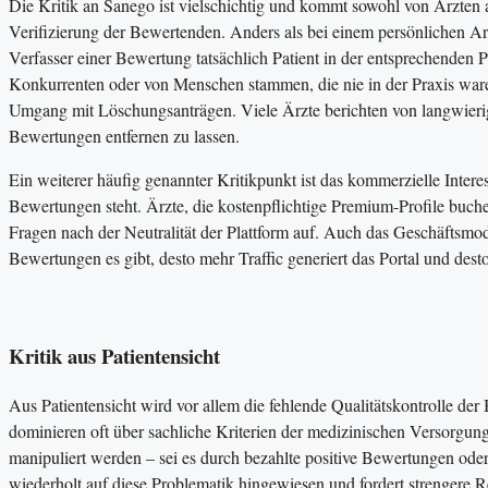
Die Kritik an Sanego ist vielschichtig und kommt sowohl von Ärzten a
Verifizierung der Bewertenden. Anders als bei einem persönlichen Arz
Verfasser einer Bewertung tatsächlich Patient in der entsprechenden 
Konkurrenten oder von Menschen stammen, die nie in der Praxis waren
Umgang mit Löschungsanträgen. Viele Ärzte berichten von langwierig
Bewertungen entfernen zu lassen.
Ein weiterer häufig genannter Kritikpunkt ist das kommerzielle Interes
Bewertungen steht. Ärzte, die kostenpflichtige Premium-Profile buche
Fragen nach der Neutralität der Plattform auf. Auch das Geschäftsmodel
Bewertungen es gibt, desto mehr Traffic generiert das Portal und dest
Kritik aus Patientensicht
Aus Patientensicht wird vor allem die fehlende Qualitätskontrolle d
dominieren oft über sachliche Kriterien der medizinischen Versorgun
manipuliert werden – sei es durch bezahlte positive Bewertungen o
wiederholt auf diese Problematik hingewiesen und fordert strengere 