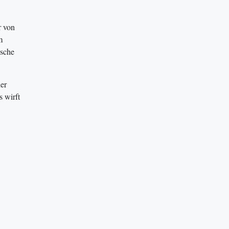
r von
m
lsche
der
s wirft