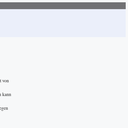
t von
n kann
gegen