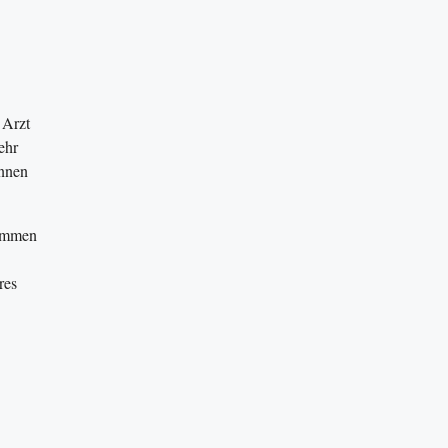
 Arzt
ehr
önnen
nommen
res