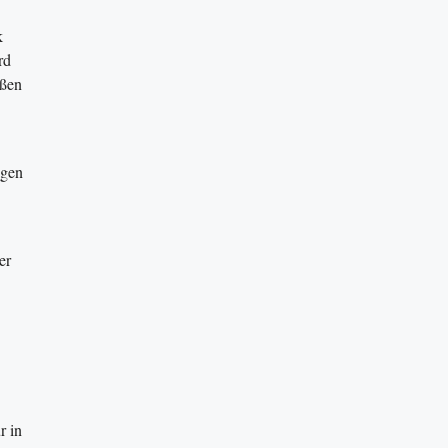
k
rd
oßen
agen
er
r in