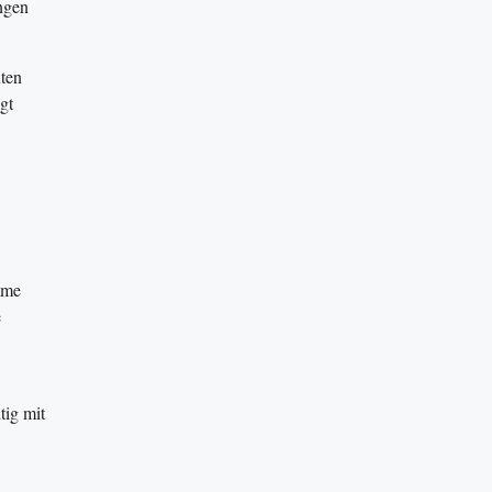
ungen
nten
gt
mme
e
tig mit