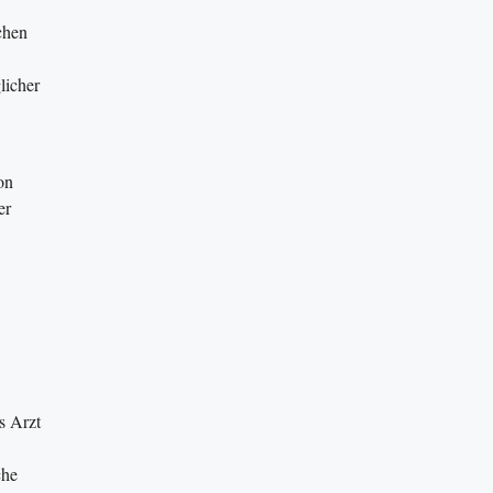
chen
licher
on
er
s Arzt
che