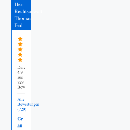
Herr
Rechtsanwalt
Thomas
Feil
Durchschnittsbewertung
4,9
aus
729
Bewertungen
Alle
Bewertungen
(729)
Gr
an