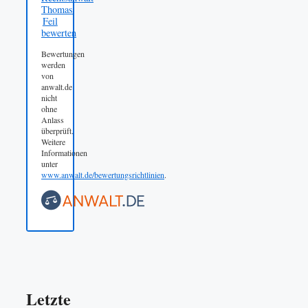
Thomas
Feil
bewerten
Bewertungen
werden
von
anwalt.de
nicht
ohne
Anlass
überprüft.
Weitere
Informationen
unter
www.anwalt.de/bewertungsrichtlinien
.
Letzte