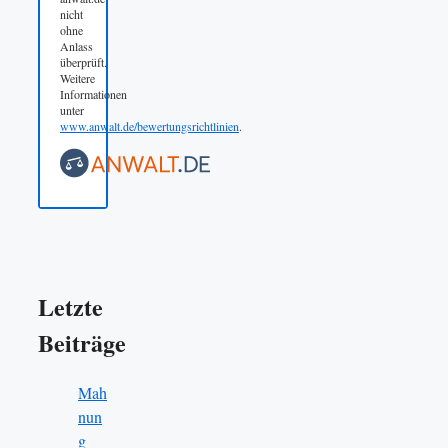
nicht
ohne
Anlass
überprüft.
Weitere
Informationen
unter
www.anwalt.de/bewertungsrichtlinien
.
Letzte
Beiträge
Mah
nun
g