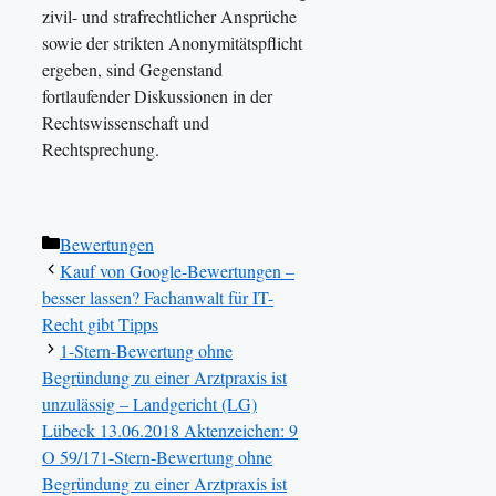
zivil- und strafrechtlicher Ansprüche
sowie der strikten Anonymitätspflicht
ergeben, sind Gegenstand
fortlaufender Diskussionen in der
Rechtswissenschaft und
Rechtsprechung.
Kategorien
Bewertungen
Kauf von Google-Bewertungen –
besser lassen? Fachanwalt für IT-
Recht gibt Tipps
1-Stern-Bewertung ohne
Begründung zu einer Arztpraxis ist
unzulässig – Landgericht (LG)
Lübeck 13.06.2018 Aktenzeichen: 9
O 59/171-Stern-Bewertung ohne
Begründung zu einer Arztpraxis ist