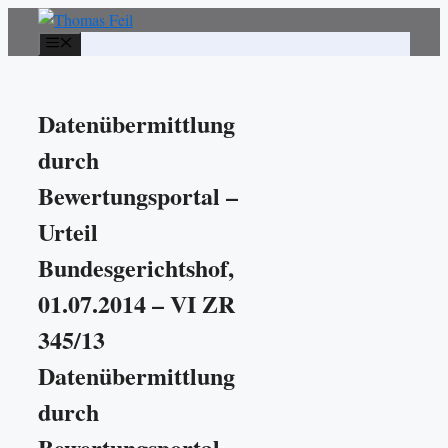
Zum
Inhalt
Menü
springen
Datenübermittlung
durch
Bewertungsportal –
Urteil
Bundesgerichtshof,
01.07.2014 – VI ZR
345/13
Datenübermittlung
durch
Bewertungsportal –