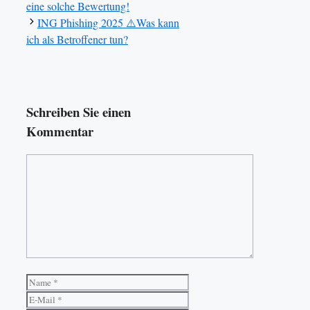
eine solche Bewertung!
ING Phishing 2025 ⚠️Was kann
ich als Betroffener tun?
Schreiben Sie einen
Kommentar
Kommentar
Name
E-
Mail
Website