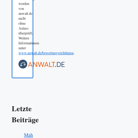
werden
von
anwalt.de
nicht
ohne
Anlass
überprüft.
Weitere
Informationen
unter
www.anwalt.de/bewertungsrichtlinien
.
Letzte
Beiträge
Mah