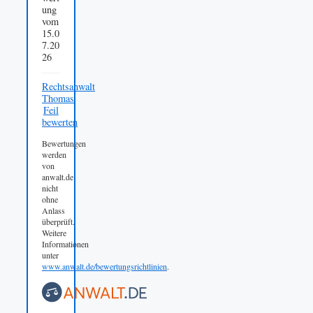
ung
vom
15.0
7.20
26
Rechtsanwalt
Thomas
Feil
bewerten
Bewertungen
werden
von
anwalt.de
nicht
ohne
Anlass
überprüft.
Weitere
Informationen
unter
www.anwalt.de/bewertungsrichtlinien
.