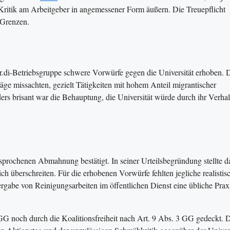
 Kritik am Arbeitgeber in angemessener Form äußern. Die Treuepflicht
 Grenzen.
r ver.di-Betriebsgruppe schwere Vorwürfe gegen die Universität erhoben. 
räge missachten, gezielt Tätigkeiten mit hohem Anteil migrantischer
rs brisant war die Behauptung, die Universität würde durch ihr Verhal
sprochenen Abmahnung bestätigt. In seiner Urteilsbegründung stellte d
ch überschreiten. Für die erhobenen Vorwürfe fehlten jegliche realistis
rgabe von Reinigungsarbeiten im öffentlichen Dienst eine übliche Prax
GG noch durch die Koalitionsfreiheit nach Art. 9 Abs. 3 GG gedeckt. 