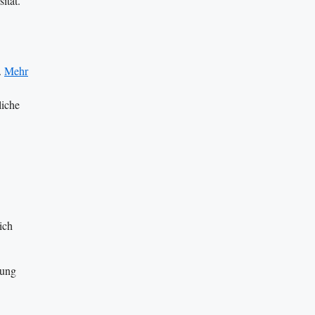
ität.
.
Mehr
liche
ich
tung