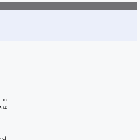
r
im
war.
doch