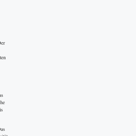
Der
ten
as
che
is
Das