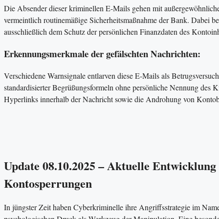
Die Absender dieser kriminellen E-Mails gehen mit außergewöhnlicher 
vermeintlich routinemäßige Sicherheitsmaßnahme der Bank. Dabei beh
ausschließlich dem Schutz der persönlichen Finanzdaten des Kontoin
Erkennungsmerkmale der gefälschten Nachrichten:
Verschiedene Warnsignale entlarven diese E-Mails als Betrugsversu
standardisierter Begrüßungsformeln ohne persönliche Nennung des K
Hyperlinks innerhalb der Nachricht sowie die Androhung von Konto
Update 08.10.2025 – Aktuelle Entwicklung
Kontosperrungen
In jüngster Zeit haben Cyberkriminelle ihre Angriffsstrategie im Nam
psychologischen Druck als Werkzeug der Manipulation. Eine besonder