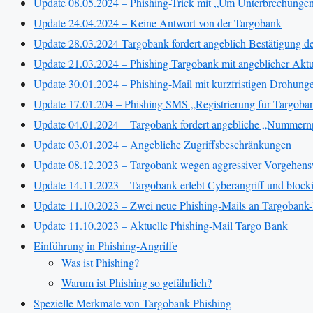
Update 08.05.2024 – Phishing-Trick mit „Um Unterbrechungen
Update 24.04.2024 – Keine Antwort von der Targobank
Update 28.03.2024 Targobank fordert angeblich Bestätigung 
Update 21.03.2024 – Phishing Targobank mit angeblicher Aktu
Update 30.01.2024 – Phishing-Mail mit kurzfristigen Drohung
Update 17.01.204 – Phishing SMS „Registrierung für Targoban
Update 04.01.2024 – Targobank fordert angebliche „Nummernp
Update 03.01.2024 – Angebliche Zugriffsbeschränkungen
Update 08.12.2023 – Targobank wegen aggressiver Vorgehenswe
Update 14.11.2023 – Targobank erlebt Cyberangriff und block
Update 11.10.2023 – Zwei neue Phishing-Mails an Targoban
Update 11.10.2023 – Aktuelle Phishing-Mail Targo Bank
Einführung in Phishing-Angriffe
Was ist Phishing?
Warum ist Phishing so gefährlich?
Spezielle Merkmale von Targobank Phishing