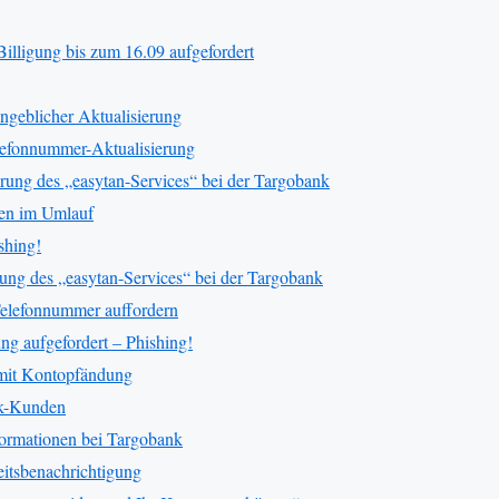
lligung bis zum 16.09 aufgefordert
ngeblicher Aktualisierung
lefonnummer-Aktualisierung
rung des „easytan-Services“ bei der Targobank
den im Umlauf
shing!
ung des „easytan-Services“ bei der Targobank
Telefonnummer auffordern
g aufgefordert – Phishing!
mit Kontopfändung
nk-Kunden
formationen bei Targobank
eitsbenachrichtigung