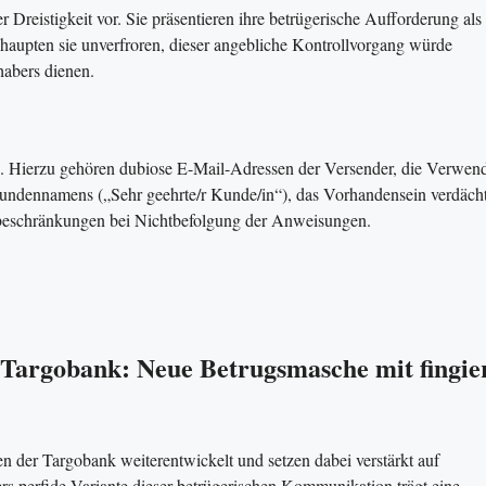
Dreistigkeit vor. Sie präsentieren ihre betrügerische Aufforderung als
aupten sie unverfroren, dieser angebliche Kontrollvorgang würde
habers dienen.
ch. Hierzu gehören dubiose E-Mail-Adressen der Versender, die Verwe
undennamens („Sehr geehrte/r Kunde/in“), das Vorhandensein verdächt
beschränkungen bei Nichtbefolgung der Anweisungen.
 Targobank: Neue Betrugsmasche mit fingie
en der Targobank weiterentwickelt und setzen dabei verstärkt auf
s perfide Variante dieser betrügerischen Kommunikation trägt eine