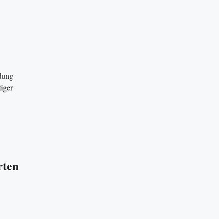
ndung
iger
rten