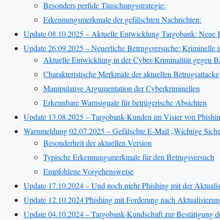
Besonders perfide Täuschungsstrategie:
Erkennungsmerkmale der gefälschten Nachrichten:
Update 08.10.2025 – Aktuelle Entwicklung Targobank: Neue B
Update 26.09.2025 – Neuerliche Betrugsversuche: Kriminelle 
Aktuelle Entwicklung in der Cyber-Kriminalität gegen
Charakteristische Merkmale der aktuellen Betrugsattacke
Manipulative Argumentation der Cyberkriminellen
Erkennbare Warnsignale für betrügerische Absichten
Update 13.08.2025 – Targobank-Kunden im Visier von Phishin
Warnmeldung 02.07.2025 – Gefälschte E-Mail „Wichtige Sic
Besonderheit der aktuellen Version
Typische Erkennungsmerkmale für den Betrugsversuch
Empfohlene Vorgehensweise
Update 17.10.2024 – Und noch mehr Phishing mit der Aktuali
Update 12.10.2024 Phishing mit Forderung nach Aktualisier
Update 04.10.2024 – Targobank-Kundschaft zur Bestätigung d