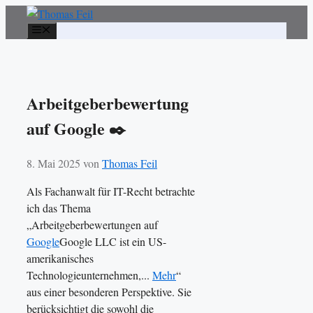
Zum
Inhalt
Menü
springen
Arbeitgeberbewertung
auf Google ✒️
8. Mai 2025
von
Thomas Feil
Als Fachanwalt für IT-Recht betrachte
ich das Thema
„Arbeitgeberbewertungen auf
Google
Google LLC ist ein US-
amerikanisches
Technologieunternehmen,...
Mehr
“
aus einer besonderen Perspektive. Sie
berücksichtigt die sowohl die