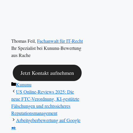
Thomas Feil,
Fachanwalt für IT-Recht
Ihr Spezialist bei Kununu-Bewertung
aus Rache
Jetzt Kontakt aufnehmen
Kategorien
Kununu
US Online-Reviews 2025: Die
neue FTC-Verordnung, KI-gestützte
Fälschungen und rechtssicheres
Reputationsmanagement
Arbeitgeberbewertung auf Google
✒️