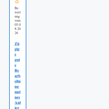
Be
wert
ung
vom
05.0
8.20
26
Zü
gig
e
gut
e
Be
arb
eitu
ng
mei
nes
Anl
ieg