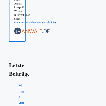
Anlass
überprüft.
Weitere
Informationen
unter
www.anwalt.de/bewertungsrichtlinien
.
Letzte
Beiträge
Mah
nun
g
von