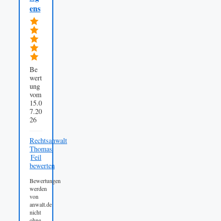
ens
Be
wert
ung
vom
15.0
7.20
26
Rechtsanwalt
Thomas
Feil
bewerten
Bewertungen
werden
von
anwalt.de
nicht
ohne